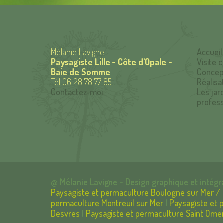
Mélanie Lavigne
Accueil
Paysagiste Lille - Côte d'Opale -
Visite c
Baie de Somme
Concep
Tél 06 28 78 77 85
Réalisa
Contactez-moi
Les jar
profess
@ Mélanie Lavigne - Design graphique et intégr
Paysagiste et permaculture Boulogne sur Mer / 
permaculture Montreuil sur Mer
|
Paysagiste et 
Desvres
|
Paysagiste et permaculture Saint Ome