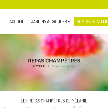
ACCUEIL
JARDINS À CROQUER
SORTIES & ATELI
PARTICULIERS
BALADES BOTANIQUE
VISITE CONSEIL
PROFESSIONNELS
ATELIERS CUISINE S
CONCEPTION
REPAS CHAMPÊTRES
REPAS CHAMPÊTRES
RÉALISATION
ACCUEIL
Repas champêtres
AGENDA
LES REPAS CHAMPÊTRES DE MÉLANIE