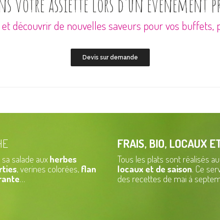
ns votre assiette lors d’un événement p
é et découvrir de nouvelles saveurs pour vos buffets,
Devis sur demande
HE
FRAIS, BIO, LOCAUX E
t sa salade aux
herbes
Tous les plats sont réalisés
rties
, verines colorées,
flan
locaux et de saison
. Ce ser
rante
…
des recettes de mai à septe