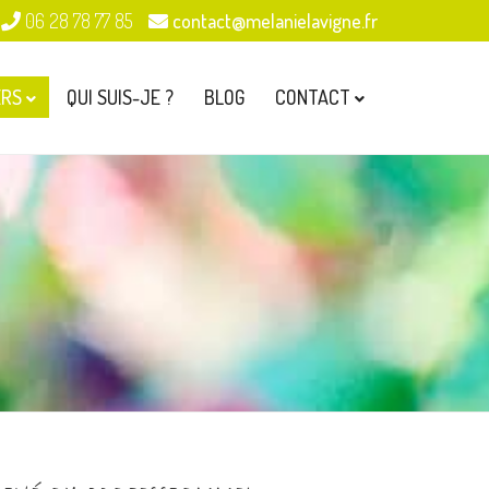
06 28 78 77 85
contact@melanielavigne.fr
ERS
QUI SUIS-JE ?
BLOG
CONTACT
S
PARTENAIRES
AUVAGE