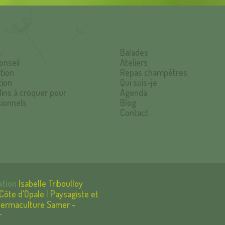
Balades
onseil
Ateliers
tion
Repas champêtres
tion
Qui suis-je
dins à croquer pour
Agenda
ionnels
Blog
Contact
ation
Isabelle Triboulloy
Côte d'Opale
|
Paysagiste et
permaculture Samer -
r