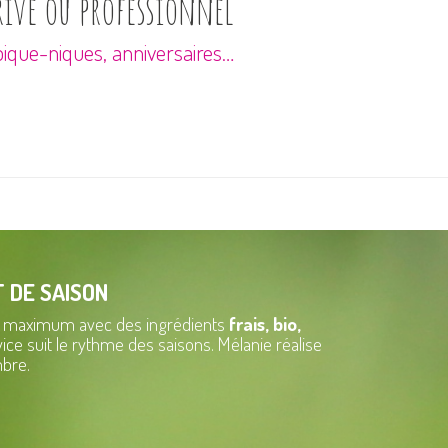
rivé ou professionnel
 pique-niques, anniversaires…
T DE SAISON
 au maximum avec des ingrédients
frais, bio,
vice suit le rythme des saisons. Mélanie réalise
mbre.