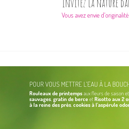
Invitez la nature da
Vous avez envie d’originalit
POUR VOUS METTRE L’EAU À LA BOUC
Rouleaux de printemps
aux fleurs de saison e
sauvages
,
gratin de berce
et
Risotto aux 2 o
à la reine des près
,
cookies à l’aspérule odo